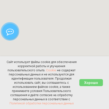
Сайт использует файлы cookie для обеспечения
корректной работы и улучшения
пользовательского опыта.
Cookie
не содержат
персональных данных и не используются для
идентификации пользователя. Продолжая
Хорошо
использовать сайт, вы соглашаетесь с
использованием файлов cookie, а также
принимаете условия Пользовательского
соглашения и даёте согласие на обработку
персональных данных в соответствии с
Политикой обработки персональных данных