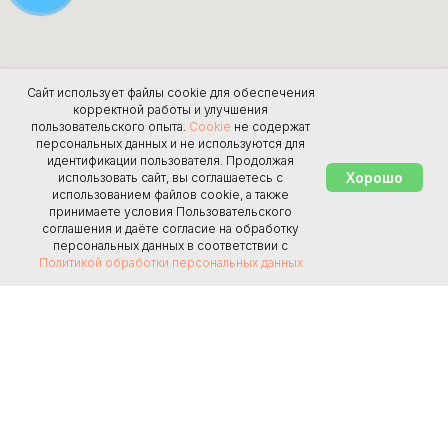
Сайт использует файлы cookie для обеспечения
корректной работы и улучшения
пользовательского опыта.
Cookie
не содержат
персональных данных и не используются для
идентификации пользователя. Продолжая
Хорошо
использовать сайт, вы соглашаетесь с
использованием файлов cookie, а также
принимаете условия Пользовательского
соглашения и даёте согласие на обработку
персональных данных в соответствии с
Политикой обработки персональных данных